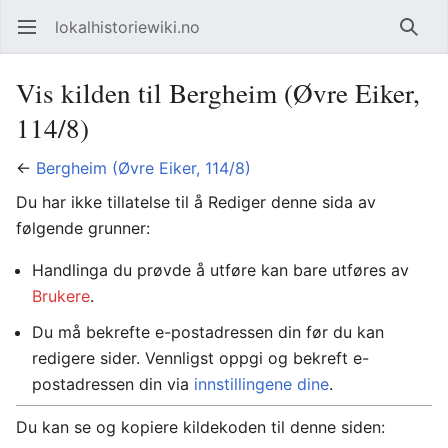
lokalhistoriewiki.no
Åpne hovedmenyen
Søk
Vis kilden til Bergheim (Øvre Eiker,
114/8)
←
Bergheim (Øvre Eiker, 114/8)
Du har ikke tillatelse til å Rediger denne sida av
følgende grunner:
Handlinga du prøvde å utføre kan bare utføres av
Brukere
.
Du må bekrefte e-postadressen din før du kan
redigere sider. Vennligst oppgi og bekreft e-
postadressen din via
innstillingene dine
.
Du kan se og kopiere kildekoden til denne siden: