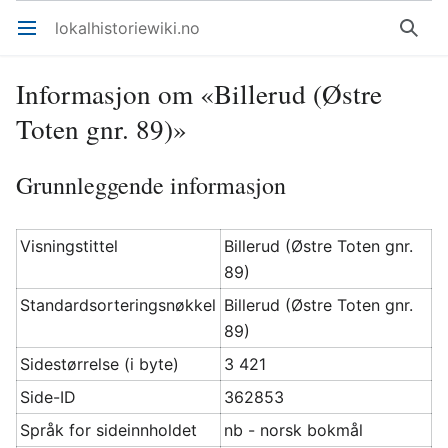
lokalhistoriewiki.no
Åpne hovedmenyen
Søk
Informasjon om «Billerud (Østre
Toten gnr. 89)»
Grunnleggende informasjon
Visningstittel
Billerud (Østre Toten gnr.
89)
Standardsorteringsnøkkel
Billerud (Østre Toten gnr.
89)
Sidestørrelse (i byte)
3 421
Side-ID
362853
Språk for sideinnholdet
nb - norsk bokmål