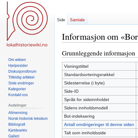
Side
Samtale
Informasjon om «Bor
Grunnleggende informasjon
Hopp
Hopp
til
til
Om wikien
navigering
søk
Hjelpesider
Visningstittel
Diskusjonsforum
Standardsorteringsnøkkel
Tilfeldig artikkel
Sidestørrelse (i byte)
Siste endringer
Kategorier
Side-ID
Kontakt oss
Språk for sideinnholdet
Avdelinger
Sidens innholdsmodell
Allmenning
Bot-indeksering
Norsk historisk leksikon
Antall omdirigeringer til denne siden
Bibliografi
Kjeldearkiv
Talt som innholdsside
Galleri