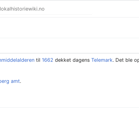
nmiddelalderen
til
1662
dekket dagens
Telemark
. Det ble o
berg amt
.