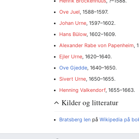
Henrik Brockenhuus
, ?–1588.
Ove Juel
, 1588–1597.
Johan Urne
, 1597–1602.
Hans Bülow
, 1602–1609.
Alexander Rabe von Papenheim
, 
Ejler Urne
, 1620–1640.
Ove Gjedde
, 1640–1650.
Sivert Urne
, 1650–1655.
Henning Valkendorf
, 1655–1663.
Kilder og litteratur
Bratsberg len
på
Wikipedia på bo