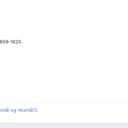
1609–1620.
kmål og riksmål
.