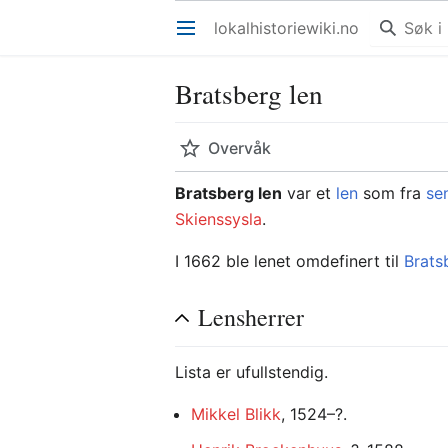
lokalhistoriewiki.no
Åpne hovedmenyen
Bratsberg len
Overvåk
Bratsberg len
var et
len
som fra
se
Skienssysla
.
I 1662 ble lenet omdefinert til
Brats
Lensherrer
Lista er ufullstendig.
Mikkel Blikk
, 1524–?.