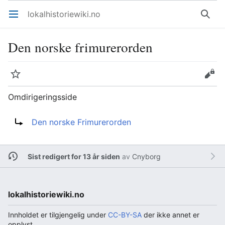
lokalhistoriewiki.no
Åpne hovedmenyen
Søk
Den norske frimurerorden
Overvåk
Rediger
Omdirigeringsside
Omdirigering til:
Den norske Frimurerorden
Sist redigert for 13 år siden
av
Cnyborg
lokalhistoriewiki.no
Innholdet er tilgjengelig under
CC-BY-SA
der ikke annet er
opplyst.