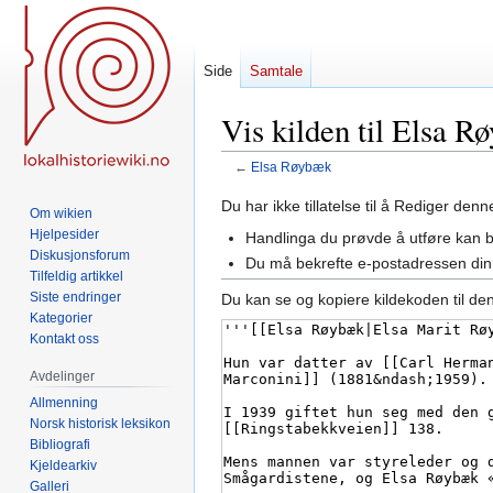
Side
Samtale
Vis kilden til Elsa R
←
Elsa Røybæk
Hopp
Hopp
Du har ikke tillatelse til å Rediger den
Om wikien
til
til
Hjelpesider
Handlinga du prøvde å utføre kan 
navigering
søk
Diskusjonsforum
Du må bekrefte e-postadressen din 
Tilfeldig artikkel
Siste endringer
Du kan se og kopiere kildekoden til de
Kategorier
Kontakt oss
Avdelinger
Allmenning
Norsk historisk leksikon
Bibliografi
Kjeldearkiv
Galleri