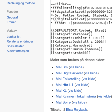
Rettleiing og metode
Forsider
Geografi
Emner
Verktøy
Lenker hit
Relaterte endringer
Spesialsider
Sideinformasjon
Maler som brukes på denne siden:
Mal:Bm
(
vis kilde
)
Mal:Digitalarkivet
(
vis kilde
)
Mal:Folketelling
(
vis kilde
)
Mal:Hbr1-1
(
vis kilde
)
Mal:KL
(
vis kilde
)
Mal:Kvinner i lokalhistoria
(
vis kilde
Mal:Spire
(
vis kilde
)
Tilbake til
Elsa Røybæk
.