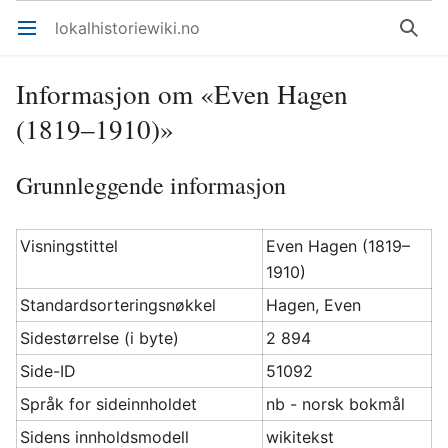
lokalhistoriewiki.no
Åpne hovedmenyen
Søk
Informasjon om «Even Hagen
(1819–1910)»
Grunnleggende informasjon
Visningstittel
Even Hagen (1819–
1910)
Standardsorteringsnøkkel
Hagen, Even
Sidestørrelse (i byte)
2 894
Side-ID
51092
Språk for sideinnholdet
nb - norsk bokmål
Sidens innholdsmodell
wikitekst