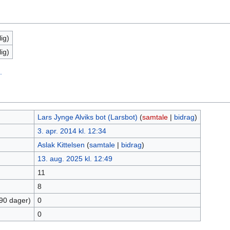
ig)
ig)
.
Lars Jynge Alviks bot (Larsbot)
(
samtale
|
bidrag
)
3. apr. 2014 kl. 12:34
Aslak Kittelsen
(
samtale
|
bidrag
)
13. aug. 2025 kl. 12:49
11
8
 90 dager)
0
0