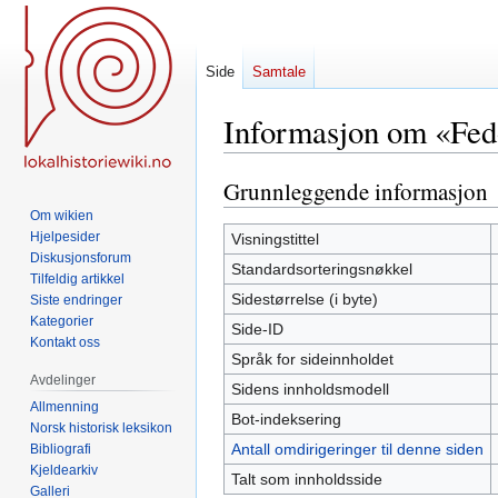
Side
Samtale
Informasjon om «Fed
Grunnleggende informasjon
Hopp
Hopp
til
til
Om wikien
navigering
søk
Hjelpesider
Visningstittel
Diskusjonsforum
Standardsorteringsnøkkel
Tilfeldig artikkel
Sidestørrelse (i byte)
Siste endringer
Kategorier
Side-ID
Kontakt oss
Språk for sideinnholdet
Avdelinger
Sidens innholdsmodell
Allmenning
Bot-indeksering
Norsk historisk leksikon
Antall omdirigeringer til denne siden
Bibliografi
Kjeldearkiv
Talt som innholdsside
Galleri