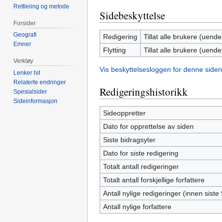
Rettleiing og metode
Sidebeskyttelse
Forsider
Geografi
Redigering
Tillat alle brukere (uendel
Emner
Flytting
Tillat alle brukere (uendel
Verktøy
Vis beskyttelsesloggen for denne siden
Lenker hit
Relaterte endringer
Redigeringshistorikk
Spesialsider
Sideinformasjon
Sideoppretter
Dato for opprettelse av siden
Siste bidragsyter
Dato for siste redigering
Totalt antall redigeringer
Totalt antall forskjellige forfattere
Antall nylige redigeringer (innen siste
Antall nylige forfattere