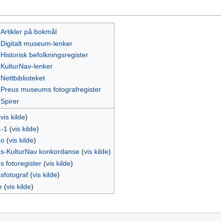
:Artikler på bokmål
:Digitalt museum-lenker
Historisk befolkningsregister
:KulturNav-lenker
Nettbiblioteket
:Preus museums fotografregister
:Spirer
(
vis kilde
)
1-1
(
vis kilde
)
no
(
vis kilde
)
s-KulturNav konkordanse
(
vis kilde
)
s fotoregister
(
vis kilde
)
sfotograf
(
vis kilde
)
e
(
vis kilde
)