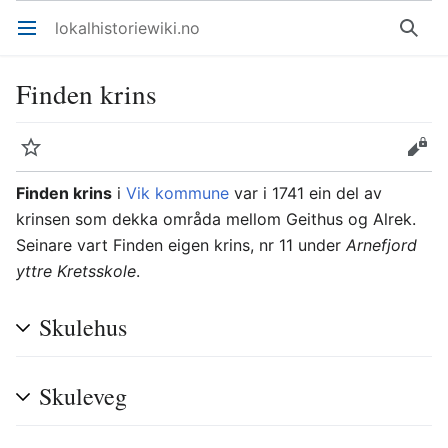
lokalhistoriewiki.no
Åpne hovedmenyen
Søk
Finden krins
Overvåk
Rediger
Finden krins
i
Vik kommune
var i 1741 ein del av
krinsen som dekka områda mellom Geithus og Alrek.
Seinare vart Finden eigen krins, nr 11 under
Arnefjord
yttre Kretsskole
.
Skulehus
Skuleveg