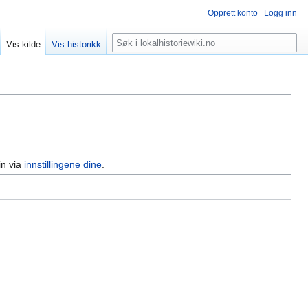
Opprett konto
Logg inn
Søk
Vis kilde
Vis historikk
in via
innstillingene dine
.