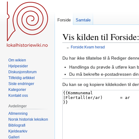
Forside
Samtale
Vis kilden til Forsid
←
Forside:Kvam herad
Hopp
Hopp
Du har ikke tillatelse til å Rediger den
Om wikien
til
til
Hjelpesider
Handlinga du prøvde å utføre kan 
navigering
søk
Diskusjonsforum
Du må bekrefte e-postadressen din 
Tilfeldig artikkel
Siste endringer
Du kan se og kopiere kildekoden til de
Kategorier
Kontakt oss
Avdelinger
Allmenning
Norsk historisk leksikon
Bibliografi
Kjeldearkiv
Galleri