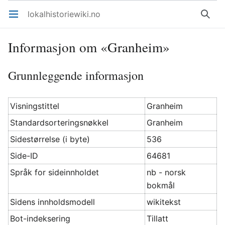
lokalhistoriewiki.no
Åpne hovedmenyen
Søk
Informasjon om «Granheim»
Grunnleggende informasjon
Visningstittel
Granheim
Standardsorteringsnøkkel
Granheim
Sidestørrelse (i byte)
536
Side-ID
64681
Språk for sideinnholdet
nb - norsk
bokmål
Sidens innholdsmodell
wikitekst
Bot-indeksering
Tillatt