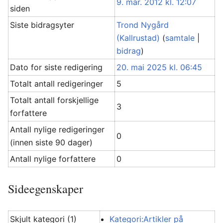
9. mar. 2012 kl. 12:07
siden
Siste bidragsyter
Trond Nygård
(Kallrustad)
(
samtale
|
bidrag
)
Dato for siste redigering
20. mai 2025 kl. 06:45
Totalt antall redigeringer
5
Totalt antall forskjellige
3
forfattere
Antall nylige redigeringer
0
(innen siste 90 dager)
Antall nylige forfattere
0
Sideegenskaper
Skjult kategori (1)
Kategori:Artikler på