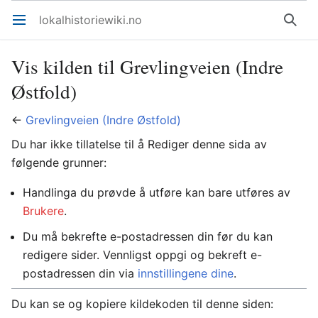
lokalhistoriewiki.no
Åpne hovedmenyen
Søk
Vis kilden til Grevlingveien (Indre
Østfold)
←
Grevlingveien (Indre Østfold)
Du har ikke tillatelse til å Rediger denne sida av
følgende grunner:
Handlinga du prøvde å utføre kan bare utføres av
Brukere
.
Du må bekrefte e-postadressen din før du kan
redigere sider. Vennligst oppgi og bekreft e-
postadressen din via
innstillingene dine
.
Du kan se og kopiere kildekoden til denne siden: