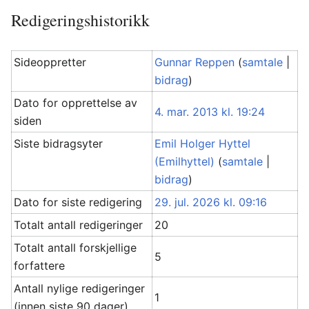
Redigeringshistorikk
Sideoppretter
Gunnar Reppen
(
samtale
|
bidrag
)
Dato for opprettelse av
4. mar. 2013 kl. 19:24
siden
Siste bidragsyter
Emil Holger Hyttel
(Emilhyttel)
(
samtale
|
bidrag
)
Dato for siste redigering
29. jul. 2026 kl. 09:16
Totalt antall redigeringer
20
Totalt antall forskjellige
5
forfattere
Antall nylige redigeringer
1
(innen siste 90 dager)