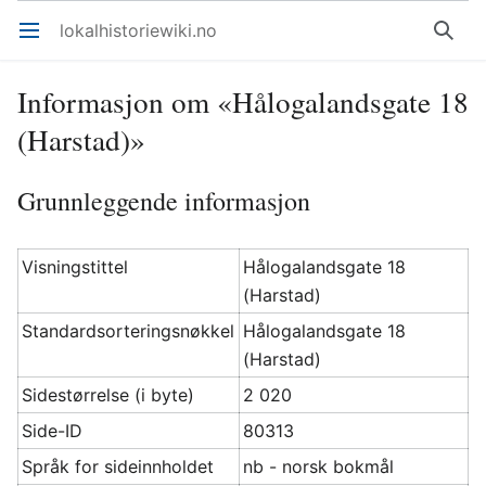
lokalhistoriewiki.no
Åpne hovedmenyen
Søk
Informasjon om «Hålogalandsgate 18
(Harstad)»
Grunnleggende informasjon
Visningstittel
Hålogalandsgate 18
(Harstad)
Standardsorteringsnøkkel
Hålogalandsgate 18
(Harstad)
Sidestørrelse (i byte)
2 020
Side-ID
80313
Språk for sideinnholdet
nb - norsk bokmål