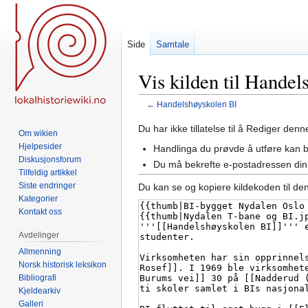
Side
Samtale
Vis kilden til Handel
←
Handelshøyskolen BI
Hopp
Hopp
Du har ikke tillatelse til å Rediger den
Om wikien
til
til
Hjelpesider
Handlinga du prøvde å utføre kan 
navigering
søk
Diskusjonsforum
Du må bekrefte e-postadressen din 
Tilfeldig artikkel
Siste endringer
Du kan se og kopiere kildekoden til de
Kategorier
Kontakt oss
Avdelinger
Allmenning
Norsk historisk leksikon
Bibliografi
Kjeldearkiv
Galleri