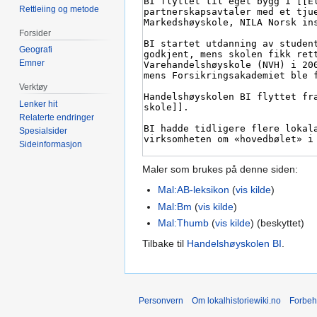
Rettleiing og metode
Forsider
Geografi
Emner
Verktøy
Lenker hit
Relaterte endringer
Spesialsider
Sideinformasjon
Maler som brukes på denne siden:
Mal:AB-leksikon
(
vis kilde
)
Mal:Bm
(
vis kilde
)
Mal:Thumb
(
vis kilde
) (beskyttet)
Tilbake til
Handelshøyskolen BI
.
Personvern
Om lokalhistoriewiki.no
Forbeh