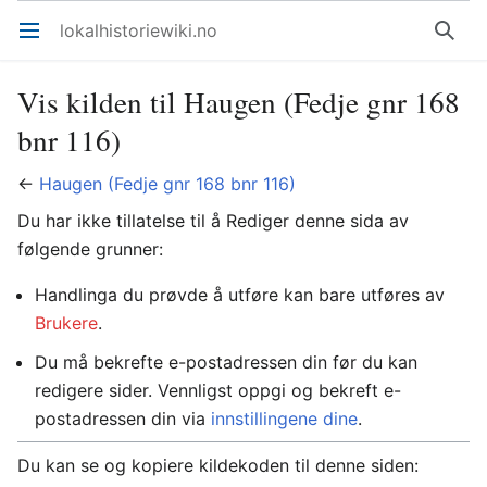
lokalhistoriewiki.no
Åpne hovedmenyen
Søk
Vis kilden til Haugen (Fedje gnr 168
bnr 116)
←
Haugen (Fedje gnr 168 bnr 116)
Du har ikke tillatelse til å Rediger denne sida av
følgende grunner:
Handlinga du prøvde å utføre kan bare utføres av
Brukere
.
Du må bekrefte e-postadressen din før du kan
redigere sider. Vennligst oppgi og bekreft e-
postadressen din via
innstillingene dine
.
Du kan se og kopiere kildekoden til denne siden: