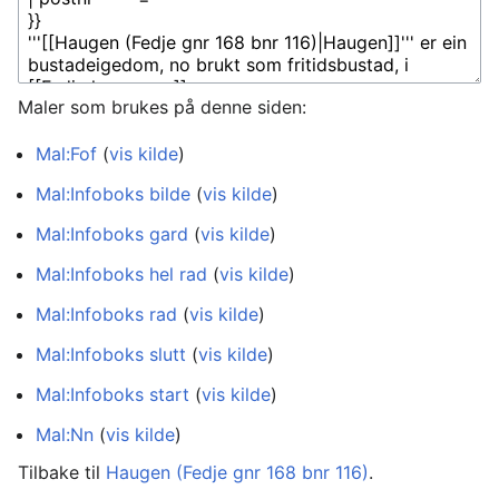
Maler som brukes på denne siden:
Mal:Fof
(
vis kilde
)
Mal:Infoboks bilde
(
vis kilde
)
Mal:Infoboks gard
(
vis kilde
)
Mal:Infoboks hel rad
(
vis kilde
)
Mal:Infoboks rad
(
vis kilde
)
Mal:Infoboks slutt
(
vis kilde
)
Mal:Infoboks start
(
vis kilde
)
Mal:Nn
(
vis kilde
)
Tilbake til
Haugen (Fedje gnr 168 bnr 116)
.