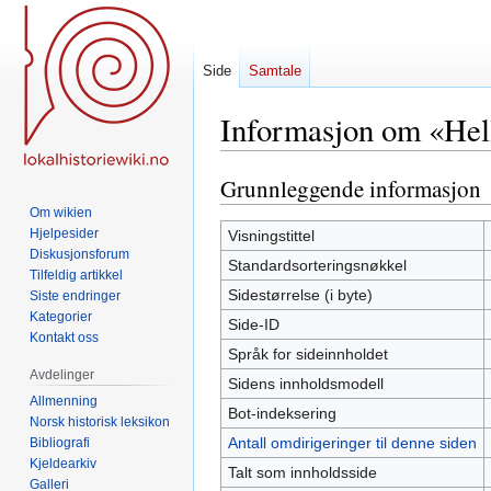
Side
Samtale
Informasjon om «Hel
Grunnleggende informasjon
Hopp
Hopp
til
til
Om wikien
navigering
søk
Hjelpesider
Visningstittel
Diskusjonsforum
Standardsorteringsnøkkel
Tilfeldig artikkel
Sidestørrelse (i byte)
Siste endringer
Kategorier
Side-ID
Kontakt oss
Språk for sideinnholdet
Avdelinger
Sidens innholdsmodell
Allmenning
Bot-indeksering
Norsk historisk leksikon
Antall omdirigeringer til denne siden
Bibliografi
Kjeldearkiv
Talt som innholdsside
Galleri