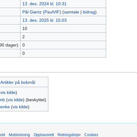
13. des. 2024 kl. 10:31
Pål Giørtz (PaulVIF)
(
samtale
|
bidrag
)
13. des. 2025 kl. 15:03
10
2
 90 dager)
0
0
:Artikler på bokmål
(
vis kilde
)
mb
(
vis kilde
) (beskyttet)
lenke
(
vis kilde
)
old
Mobilvisning
Opphavsrett
Retningslinjer
Cookies