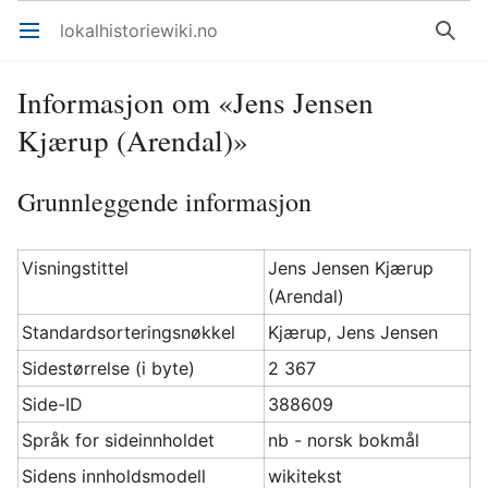
lokalhistoriewiki.no
Åpne hovedmenyen
Søk
Informasjon om «Jens Jensen
Kjærup (Arendal)»
Grunnleggende informasjon
Visningstittel
Jens Jensen Kjærup
(Arendal)
Standardsorteringsnøkkel
Kjærup, Jens Jensen
Sidestørrelse (i byte)
2 367
Side-ID
388609
Språk for sideinnholdet
nb - norsk bokmål
Sidens innholdsmodell
wikitekst