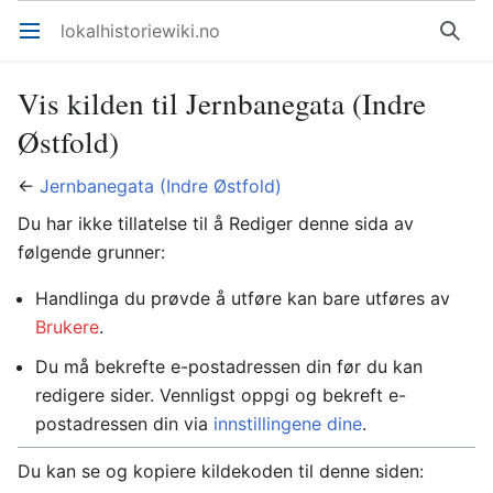
lokalhistoriewiki.no
Åpne hovedmenyen
Søk
Vis kilden til Jernbanegata (Indre
Østfold)
←
Jernbanegata (Indre Østfold)
Du har ikke tillatelse til å Rediger denne sida av
følgende grunner:
Handlinga du prøvde å utføre kan bare utføres av
Brukere
.
Du må bekrefte e-postadressen din før du kan
redigere sider. Vennligst oppgi og bekreft e-
postadressen din via
innstillingene dine
.
Du kan se og kopiere kildekoden til denne siden: