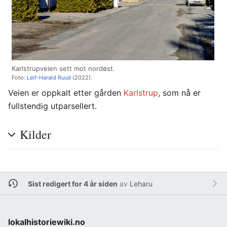
Karlstrupveien sett mot nordøst.
Foto:
Leif-Harald Ruud
(2022).
Veien er oppkalt etter gården
Karlstrup
, som nå er
fullstendig utparsellert.
Kilder
Sist redigert for 4 år siden
av
Leharu
lokalhistoriewiki.no