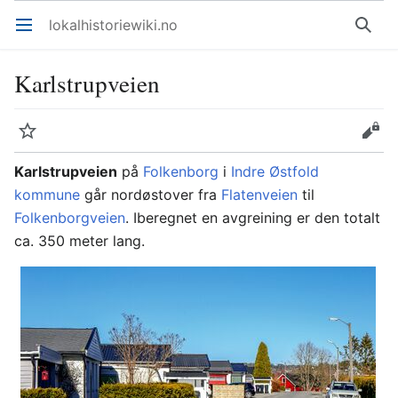
lokalhistoriewiki.no
Åpne hovedmenyen
Søk
Karlstrupveien
Overvåk
Rediger
Karlstrupveien
på
Folkenborg
i
Indre Østfold
kommune
går nordøstover fra
Flatenveien
til
Folkenborgveien
. Iberegnet en avgreining er den totalt
ca. 350 meter lang.