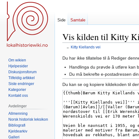
Side
Samtale
Vis kilden til Kitty K
←
Kitty Kiellands vei
Hopp
Hopp
Du har ikke tillatelse til å Rediger den
Om wikien
til
til
Hjelpesider
Handlinga du prøvde å utføre kan 
navigering
søk
Diskusjonsforum
Du må bekrefte e-postadressen din 
Tilfeldig artikkel
Siste endringer
Du kan se og kopiere kildekoden til de
Kategorier
Kontakt oss
Avdelinger
Allmenning
Norsk historisk leksikon
Bibliografi
Kjeldearkiv
Galleri