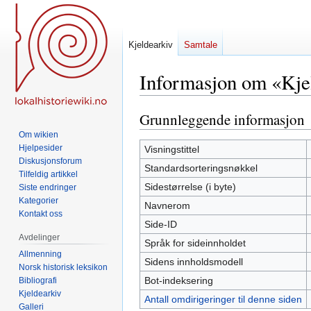
Kjeldearkiv
Samtale
Informasjon om «Kjel
Grunnleggende informasjon
Hopp
Hopp
til
til
Om wikien
navigering
søk
Hjelpesider
Visningstittel
Diskusjonsforum
Standardsorteringsnøkkel
Tilfeldig artikkel
Sidestørrelse (i byte)
Siste endringer
Kategorier
Navnerom
Kontakt oss
Side-ID
Avdelinger
Språk for sideinnholdet
Allmenning
Sidens innholdsmodell
Norsk historisk leksikon
Bot-indeksering
Bibliografi
Kjeldearkiv
Antall omdirigeringer til denne siden
Galleri