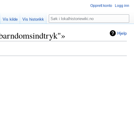
Opprett konto
Logg inn
Søk
Vis kilde
Vis historikk
 barndomsindtryk"»
Hjelp