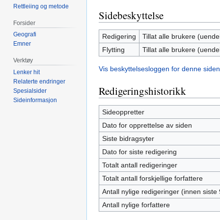
Rettleiing og metode
Sidebeskyttelse
Forsider
Geografi
Redigering
Tillat alle brukere (uendel
Emner
Flytting
Tillat alle brukere (uendel
Verktøy
Vis beskyttelsesloggen for denne siden
Lenker hit
Relaterte endringer
Redigeringshistorikk
Spesialsider
Sideinformasjon
Sideoppretter
Dato for opprettelse av siden
Siste bidragsyter
Dato for siste redigering
Totalt antall redigeringer
Totalt antall forskjellige forfattere
Antall nylige redigeringer (innen siste
Antall nylige forfattere