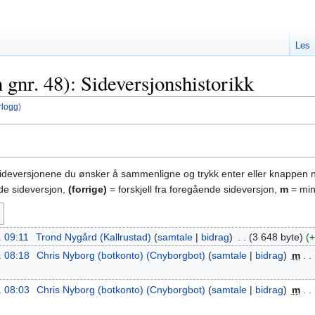
Les
 gnr. 48): Sideversjonshistorikk
rlogg
)
sideversjonene du ønsker å sammenligne og trykk enter eller knappen 
nde sideversjon,
(forrige)
= forskjell fra foregående sideversjon,
m
= min
. 09:11
‎
Trond Nygård (Kallrustad)
samtale
bidrag
‎
3 648 byte
+
. 08:18
‎
Chris Nyborg (botkonto) (Cnyborgbot)
samtale
bidrag
‎
m
. 08:03
‎
Chris Nyborg (botkonto) (Cnyborgbot)
samtale
bidrag
‎
m