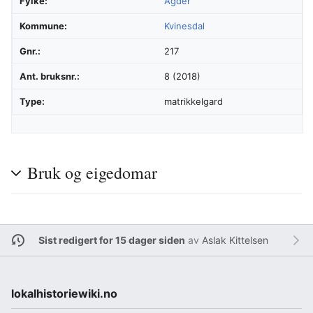
Fylke:
Agder
Kommune:
Kvinesdal
Gnr.:
217
Ant. bruksnr.:
8 (2018)
Type:
matrikkelgard
Bruk og eigedomar
Sist redigert for 15 dager siden
av
Aslak Kittelsen
lokalhistoriewiki.no