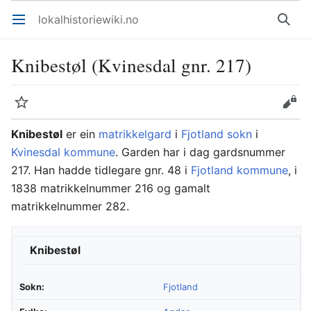
lokalhistoriewiki.no
Åpne hovedmenyen
Søk
Knibestøl (Kvinesdal gnr. 217)
Overvåk
Rediger
Knibestøl
er ein
matrikkelgard
i
Fjotland sokn
i
Kvinesdal kommune
. Garden har i dag gardsnummer
217. Han hadde tidlegare gnr. 48 i
Fjotland kommune
, i
1838 matrikkelnummer 216 og gamalt
matrikkelnummer 282.
Knibestøl
Sokn:
Fjotland