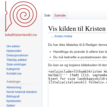
Side
Samtale
Vis kilden til Kriste
←
Kristen Holbø
Hopp
Hopp
Du har ikke tillatelse til å Rediger den
Om wikien
til
til
Hjelpesider
Handlinga du prøvde å utføre kan 
navigering
søk
Diskusjonsforum
Du må bekrefte e-postadressen din 
Tilfeldig artikkel
Siste endringer
Du kan se og kopiere kildekoden til de
Kategorier
Kontakt oss
Avdelinger
Allmenning
Norsk historisk leksikon
Bibliografi
Kjeldearkiv
Galleri