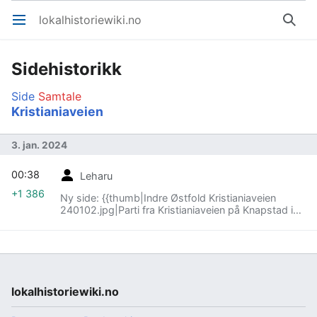
lokalhistoriewiki.no
Åpne hovedmenyen
Søk
Sidehistorikk
Side
Samtale
Kristianiaveien
3. jan. 2024
00:38
Leharu
+1 386
Ny side: {{thumb|Indre Østfold Kristianiaveien
240102.jpg|Parti fra Kristianiaveien på Knapstad i
Indre Østfold kommune.|Leif-Harald Ruud|2024}}
'''Kristianiaveien''' på Knapstad i Indre Østfold
kommune går vestover fra Tomterveien ca. 200
meter nord for Knapstad barne- og ungdomsskole,
og ender blindt etter 355 meter. I tillegg til
hovedløpet har veien flere avgreininger. En av disse
lokalhistoriewiki.no
er en 350 meter lang nordvendt bue m…