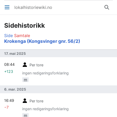
lokalhistoriewiki.no
Åpne hovedmenyen
Søk
Sidehistorikk
Side
Samtale
Krokenga (Kongsvinger gnr. 56/2)
17. mai 2025
08:44
Per tore
+123
ingen redigeringsforklaring
m
6. mar. 2025
16:49
Per tore
−7
ingen redigeringsforklaring
m