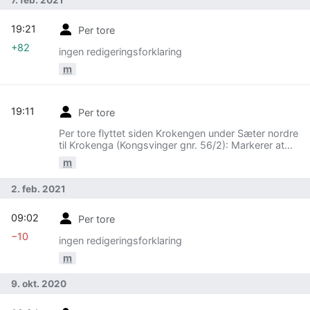
19:21
Per tore
+82
ingen redigeringsforklaring
m
19:11
Per tore
Per tore flyttet siden Krokengen under Sæter nordre
til Krokenga (Kongsvinger gnr. 56/2): Markerer at
Krokenga er en selvstendig plass/gard. Endret -
m
engen til -enga som er Kartverkets navn
2. feb. 2021
09:02
Per tore
−10
ingen redigeringsforklaring
m
9. okt. 2020