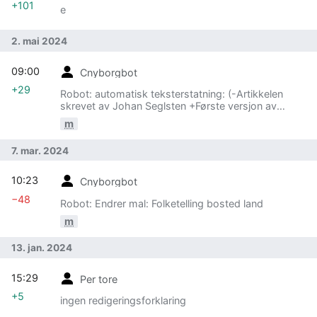
+101
e
2. mai 2024
09:00
Cnyborgbot
+29
Robot: automatisk teksterstatning: (-Artikkelen
skrevet av Johan Seglsten +Første versjon av
denne artikkelen ble skrevet av Johan Seglsten)
m
7. mar. 2024
10:23
Cnyborgbot
−48
Robot: Endrer mal: Folketelling bosted land
m
13. jan. 2024
15:29
Per tore
+5
ingen redigeringsforklaring