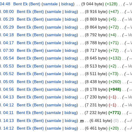
 04:48
‎
Bent Ek (Bent)
samtale
bidrag
‎
9 044 byte
+128
‎
→‎V
l. 08:00
‎
Bent Ek (Bent)
samtale
bidrag
‎
8 916 byte
+47
‎
→‎V
l. 05:29
‎
Bent Ek (Bent)
samtale
bidrag
‎
8 869 byte
+5
‎
→‎Ve
l. 05:29
‎
Bent Ek (Bent)
samtale
bidrag
‎
8 864 byte
+72
‎
→‎V
l. 04:18
‎
Bent Ek (Bent)
samtale
bidrag
‎
8 792 byte
+4
‎
→‎Ve
l. 04:17
‎
Bent Ek (Bent)
samtale
bidrag
‎
8 788 byte
+71
‎
→‎V
l. 07:30
‎
Bent Ek (Bent)
samtale
bidrag
‎
8 717 byte
+72
‎
→‎V
l. 05:54
‎
Bent Ek (Bent)
samtale
bidrag
‎
8 645 byte
+132
‎
→
l. 05:53
‎
Bent Ek (Bent)
samtale
bidrag
‎
8 513 byte
+2
‎
→‎Ve
l. 05:52
‎
Bent Ek (Bent)
samtale
bidrag
‎
8 511 byte
+73
‎
→‎V
l. 05:05
‎
Bent Ek (Bent)
samtale
bidrag
‎
8 438 byte
+260
‎
→
l. 04:56
‎
Bent Ek (Bent)
samtale
bidrag
‎
8 178 byte
+948
‎
→
l. 04:13
‎
Bent Ek (Bent)
samtale
bidrag
‎
7 230 byte
−1
‎
→‎Ve
l. 04:12
‎
Bent Ek (Bent)
samtale
bidrag
‎
7 231 byte
−1
‎
→‎Ve
l. 04:11
‎
Bent Ek (Bent)
samtale
bidrag
‎
7 232 byte
+771
‎
→‎
l. 14:13
‎
Bent Ek (Bent)
samtale
bidrag
‎
m
6 461 byte
0
‎
→‎A
l. 14:12
‎
Bent Ek (Bent)
samtale
bidrag
‎
6 461 byte
+20
‎
→‎A