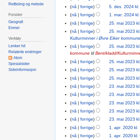
g
Rettleiing og metode
2025
nå
forrige
5. des. 2024 kl
5.
e
des.
nå
forrige
1. mar. 2024 kl
Forsider
1.
n
2024
mar.
Geografi
r
nå
forrige
25. mai 2023 kl
25.
Emner
2024
e
mai
nå
forrige
25. mai 2023 kl
d
2023
Kulturminner i Øvre Eiker kommun
Verktøy
i
Lenker hit
nå
forrige
25. mai 2023 kl
g
Relaterte endringer
kommune
til
Bent/kladd/Kulturminn
e
Atom
nå
forrige
25. mai 2023 kl
r
Spesialsider
nå
forrige
25. mai 2023 kl
Sideinformasjon
i
n
nå
forrige
25. mai 2023 kl
I
g
nå
forrige
23. mai 2023 kl
23.
n
s
mai
nå
forrige
23. mai 2023 kl
g
f
2023
nå
forrige
23. mai 2023 kl
e
o
I
nå
forrige
23. mai 2023 kl
n
r
n
r
k
nå
forrige
23. mai 2023 kl
g
I
e
l
nå
forrige
1. apr. 2020 kl.
1.
e
n
d
a
apr.
nå
forrige
1. apr. 2020 kl.
n
g
i
r