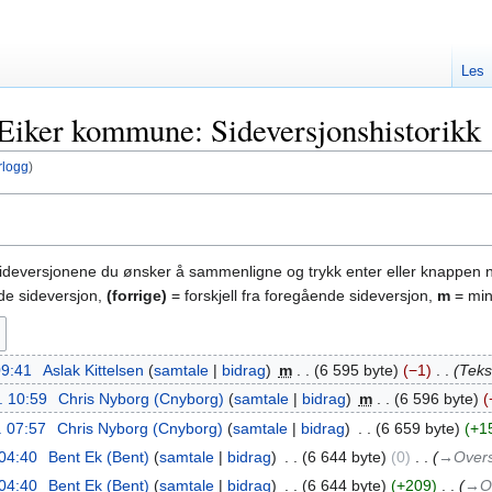
Les
Eiker kommune: Sideversjonshistorikk
rlogg
)
sideversjonene du ønsker å sammenligne og trykk enter eller knappen 
nde sideversjon,
(forrige)
= forskjell fra foregående sideversjon,
m
= min
 09:41
‎
Aslak Kittelsen
samtale
bidrag
‎
m
6 595 byte
−1
‎
Tekst
l. 10:59
‎
Chris Nyborg (Cnyborg)
samtale
bidrag
‎
m
6 596 byte
. 07:57
‎
Chris Nyborg (Cnyborg)
samtale
bidrag
‎
6 659 byte
+1
 04:40
‎
Bent Ek (Bent)
samtale
bidrag
‎
6 644 byte
0
‎
→‎Overs
 04:40
‎
Bent Ek (Bent)
samtale
bidrag
‎
6 644 byte
+209
‎
→‎O