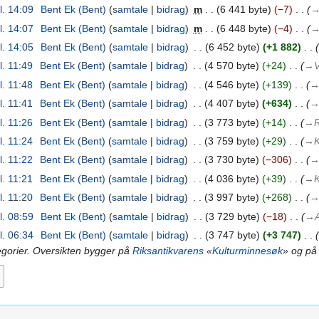
l. 14:09
‎
Bent Ek (Bent)
samtale
bidrag
‎
m
6 441 byte
−7
‎
→
l. 14:07
‎
Bent Ek (Bent)
samtale
bidrag
‎
m
6 448 byte
−4
‎
→
l. 14:05
‎
Bent Ek (Bent)
samtale
bidrag
‎
6 452 byte
+1 882
‎
l. 11:49
‎
Bent Ek (Bent)
samtale
bidrag
‎
4 570 byte
+24
‎
→‎V
l. 11:48
‎
Bent Ek (Bent)
samtale
bidrag
‎
4 546 byte
+139
‎
→‎
l. 11:41
‎
Bent Ek (Bent)
samtale
bidrag
‎
4 407 byte
+634
‎
→‎
l. 11:26
‎
Bent Ek (Bent)
samtale
bidrag
‎
3 773 byte
+14
‎
→‎
l. 11:24
‎
Bent Ek (Bent)
samtale
bidrag
‎
3 759 byte
+29
‎
→‎K
l. 11:22
‎
Bent Ek (Bent)
samtale
bidrag
‎
3 730 byte
−306
‎
→‎
l. 11:21
‎
Bent Ek (Bent)
samtale
bidrag
‎
4 036 byte
+39
‎
→‎K
l. 11:20
‎
Bent Ek (Bent)
samtale
bidrag
‎
3 997 byte
+268
‎
→‎
l. 08:59
‎
Bent Ek (Bent)
samtale
bidrag
‎
3 729 byte
−18
‎
→‎A
l. 06:34
‎
Bent Ek (Bent)
samtale
bidrag
‎
3 747 byte
+3 747
‎
tegorier. Oversikten bygger på
Riksantikvarens
«
Kulturminnesøk
» og på