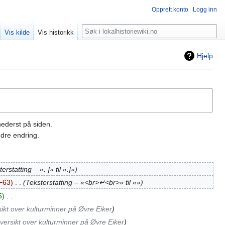
Opprett konto
Logg inn
Søk
Vis kilde
Vis historikk
Hjelp
nederst på siden.
dre endring.
erstatting – «. ]» til «.]»
−63
‎
Teksterstatting – «<br>↵<br>» til «»
5
‎
ikt over kulturminner på Øvre Eiker
versikt over kulturminner på Øvre Eiker