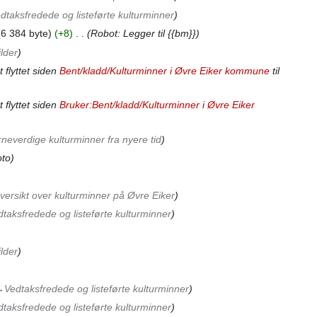
dtaksfredede og listeførte kulturminner
6 384 byte
+8
‎
Robot: Legger til {{bm}}
lder
 flyttet siden
Bent/kladd/Kulturminner i Øvre Eiker kommune
til
 flyttet siden
Bruker:Bent/kladd/Kulturminner i Øvre Eiker
neverdige kulturminner fra nyere tid
oto
versikt over kulturminner på Øvre Eiker
taksfredede og listeførte kulturminner
lder
‎Vedtaksfredede og listeførte kulturminner
taksfredede og listeførte kulturminner