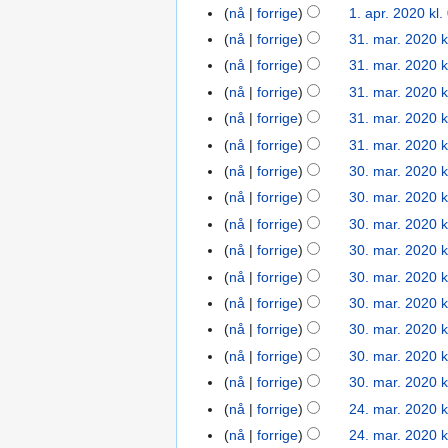
2020
r
nå
forrige
1. apr. 2020 kl.
e
g
i
e
nå
forrige
31. mar. 2020 k
31.
n
e
n
d
mar.
r
r
g
nå
forrige
31. mar. 2020 k
i
2020
e
i
nå
forrige
31. mar. 2020 k
g
d
n
nå
forrige
31. mar. 2020 k
e
i
g
r
nå
forrige
31. mar. 2020 k
g
s
i
nå
forrige
30. mar. 2020 k
30.
e
f
n
mar.
r
o
nå
forrige
30. mar. 2020 k
g
2020
i
r
nå
forrige
30. mar. 2020 k
s
n
k
nå
forrige
30. mar. 2020 k
f
g
l
o
nå
forrige
30. mar. 2020 k
s
a
r
nå
forrige
30. mar. 2020 k
f
r
k
o
i
nå
forrige
30. mar. 2020 k
l
r
n
nå
forrige
30. mar. 2020 k
a
k
g
nå
forrige
30. mar. 2020 k
r
l
i
nå
forrige
24. mar. 2020 k
24.
a
n
mar.
nå
forrige
24. mar. 2020 k
r