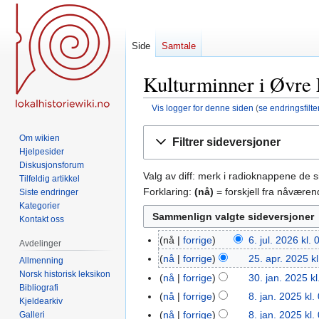
Side
Samtale
Kulturminner i Øvre 
Vis logger for denne siden
(
se endringsfilte
Hopp
Hopp
Om wikien
Filtrer sideversjoner
til
til
Hjelpesider
navigering
søk
Diskusjonsforum
Valg av diff: merk i radioknappene de 
Tilfeldig artikkel
Forklaring:
(nå)
= forskjell fra nåvære
Siste endringer
Kategorier
Kontakt oss
nå
forrige
6. jul. 2026 kl.
6.
Avdelinger
jul.
nå
forrige
25. apr. 2025 k
25.
Allmenning
2026
Norsk historisk leksikon
apr.
nå
forrige
30. jan. 2025 kl
30.
Bibliografi
2025
I
jan.
nå
forrige
8. jan. 2025 kl.
8.
Kjeldearkiv
n
2025
jan.
nå
forrige
8. jan. 2025 kl.
Galleri