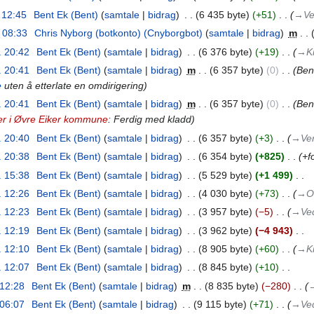
. 12:45
‎
Bent Ek (Bent)
samtale
bidrag
‎
6 435 byte
+51
‎
→‎Ve
. 08:33
‎
Chris Nyborg (botkonto) (Cnyborgbot)
samtale
bidrag
‎
m
. 20:42
‎
Bent Ek (Bent)
samtale
bidrag
‎
6 376 byte
+19
‎
→‎Ki
. 20:41
‎
Bent Ek (Bent)
samtale
bidrag
‎
m
6 357 byte
0
‎
Bent
e
uten å etterlate en omdirigering
. 20:41
‎
Bent Ek (Bent)
samtale
bidrag
‎
m
6 357 byte
0
‎
Bent
er i Øvre Eiker kommune
: Ferdig med kladd
. 20:40
‎
Bent Ek (Bent)
samtale
bidrag
‎
6 357 byte
+3
‎
→‎Ver
. 20:38
‎
Bent Ek (Bent)
samtale
bidrag
‎
6 354 byte
+825
‎
+f
. 15:38
‎
Bent Ek (Bent)
samtale
bidrag
‎
5 529 byte
+1 499
‎
. 12:26
‎
Bent Ek (Bent)
samtale
bidrag
‎
4 030 byte
+73
‎
→‎O
. 12:23
‎
Bent Ek (Bent)
samtale
bidrag
‎
3 957 byte
−5
‎
→‎Ved
. 12:19
‎
Bent Ek (Bent)
samtale
bidrag
‎
3 962 byte
−4 943
‎
. 12:10
‎
Bent Ek (Bent)
samtale
bidrag
‎
8 905 byte
+60
‎
→‎Ki
. 12:07
‎
Bent Ek (Bent)
samtale
bidrag
‎
8 845 byte
+10
‎
 12:28
‎
Bent Ek (Bent)
samtale
bidrag
‎
m
8 835 byte
−280
‎
→
 06:07
‎
Bent Ek (Bent)
samtale
bidrag
‎
9 115 byte
+71
‎
→‎Ved