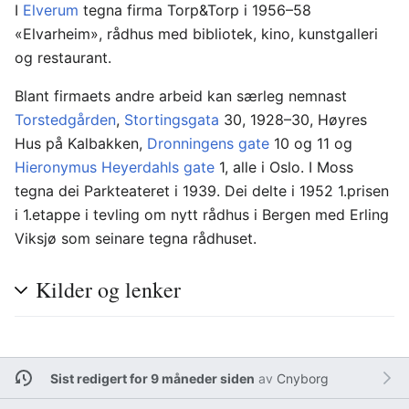
I
Elverum
tegna firma Torp&Torp i 1956–58
«Elvarheim», rådhus med bibliotek, kino, kunstgalleri
og restaurant.
Blant firmaets andre arbeid kan særleg nemnast
Torstedgården
,
Stortingsgata
30, 1928–30, Høyres
Hus på Kalbakken,
Dronningens gate
10 og 11 og
Hieronymus Heyerdahls gate
1, alle i Oslo. I Moss
tegna dei Parkteateret i 1939. Dei delte i 1952 1.prisen
i 1.etappe i tevling om nytt rådhus i Bergen med Erling
Viksjø som seinare tegna rådhuset.
Kilder og lenker
Sist redigert for 9 måneder siden
av
Cnyborg