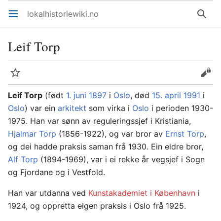
lokalhistoriewiki.no
Åpne hovedmenyen
Søk
Leif Torp
Overvåk
Rediger
Leif Torp
(født
1. juni
1897
i
Oslo
, død
15. april
1991
i
Oslo
) var ein
arkitekt
som virka i
Oslo
i perioden 1930-
1975. Han var sønn av reguleringssjef i Kristiania,
Hjalmar Torp
(1856-1922), og var bror av
Ernst Torp
,
og dei hadde praksis saman frå 1930. Ein eldre bror,
Alf Torp
(1894-1969), var i ei rekke år vegsjef i Sogn
og Fjordane og i Vestfold.
Han var utdanna ved
Kunstakademiet i København
i
1924, og oppretta eigen praksis i Oslo frå 1925.