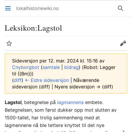
lokalhistoriewiki.no
Åpne hovedmenyen
Søk
Leksikon
:
Lagstol
Overvåk
Rediger
Sideversjon per 12. mar. 2024 kl. 15:16 av
Cnyborgbot
(
samtale
|
bidrag
)
(Robot: Legger
til {{Bm}})
(
diff
)
← Eldre sideversjon
| Nåværende
sideversjon (diff) | Nyere sideversjon → (diff)
Lagstol
, betegnelse på
lagmannens
embete.
Betegnelsen, som først dukker opp mot slutten av
1500-tallet, har trolig sammenheng med at
lagmennene nå ble tettere knyttet til det nye