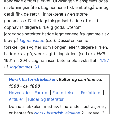
kongelige embetsverket. Utviklingen gjenspeiles også
i avlønningsmåten. Lagmennene fikk embetsgårder og
dertil fikk de rett til inntektene av en større
godsmasse. Dette lagstolsgodset hadde ofte sitt
opphav i tidligere kirkelig gods. Utenom
jordegodsinntekter hadde lagmennene fra gammelt av
krav på
lagmannstoll
(s.d.). Dessuten kunne
forskjellige avgifter som kongen, eller tidligere kirken,
hadde krav på, være lagt til lagstolen. (se f.eks.
NKB
1661 nr. 204). Lagmannsembetene ble avskaffet i
1797
(jf.
lagdømme
).
S.I.
Norsk historisk leksikon
. Kultur og samfunn ca.
1500 – ca. 1800
Hovedside
|
Forord
|
Forkortelser
|
Forfattere
|
Artikler
|
Kilder og litteratur
Denne artikkelen, med ev. tilhørende illustrasjoner,
er hentet fra
Norsk historisk leksikon
2. utgave, 3.