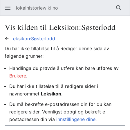
lokalhistoriewiki.no
Åpne hovedmenyen
Søk
Vis kilden til Leksikon:Søsterlodd
←
Leksikon:Søsterlodd
Du har ikke tillatelse til å Rediger denne sida av
følgende grunner:
Handlinga du prøvde å utføre kan bare utføres av
Brukere
.
Du har ikke tillatelse til å redigere sider i
navnerommet
Leksikon
.
Du må bekrefte e-postadressen din før du kan
redigere sider. Vennligst oppgi og bekreft e-
postadressen din via
innstillingene dine
.