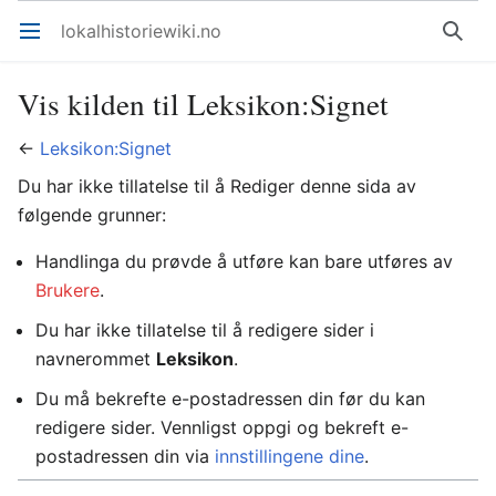
lokalhistoriewiki.no
Åpne hovedmenyen
Søk
Vis kilden til Leksikon:Signet
←
Leksikon:Signet
Du har ikke tillatelse til å Rediger denne sida av
følgende grunner:
Handlinga du prøvde å utføre kan bare utføres av
Brukere
.
Du har ikke tillatelse til å redigere sider i
navnerommet
Leksikon
.
Du må bekrefte e-postadressen din før du kan
redigere sider. Vennligst oppgi og bekreft e-
postadressen din via
innstillingene dine
.