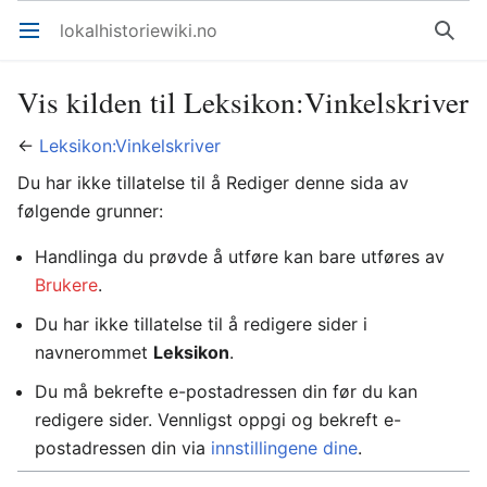
lokalhistoriewiki.no
Åpne hovedmenyen
Søk
Vis kilden til Leksikon:Vinkelskriver
←
Leksikon:Vinkelskriver
Du har ikke tillatelse til å Rediger denne sida av
følgende grunner:
Handlinga du prøvde å utføre kan bare utføres av
Brukere
.
Du har ikke tillatelse til å redigere sider i
navnerommet
Leksikon
.
Du må bekrefte e-postadressen din før du kan
redigere sider. Vennligst oppgi og bekreft e-
postadressen din via
innstillingene dine
.