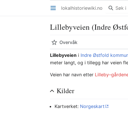
lokalhistoriewiki.no
Åpne hovedmenyen
Lillebyveien (Indre Østf
Overvåk
Lillebyveien
i
Indre Østfold kommu
meter langt, og i tillegg har veien fl
Veien har navn etter
Lilleby–gården
Kilder
Kartverket:
Norgeskart