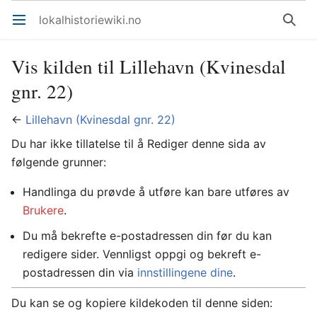
lokalhistoriewiki.no
Åpne hovedmenyen
Søk
Vis kilden til Lillehavn (Kvinesdal
gnr. 22)
←
Lillehavn (Kvinesdal gnr. 22)
Du har ikke tillatelse til å Rediger denne sida av
følgende grunner:
Handlinga du prøvde å utføre kan bare utføres av
Brukere
.
Du må bekrefte e-postadressen din før du kan
redigere sider. Vennligst oppgi og bekreft e-
postadressen din via
innstillingene dine
.
Du kan se og kopiere kildekoden til denne siden: