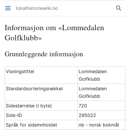
lokalhistoriewiki.no
Åpne hovedmenyen
Søk
Informasjon om «Lommedalen
Golfklubb»
Grunnleggende informasjon
Visningstittel
Lommedalen
Golfklubb
Standardsorteringsnøkkel
Lommedalen
Golfklubb
Sidestørrelse (i byte)
720
Side-ID
295022
Språk for sideinnholdet
nb - norsk bokmål