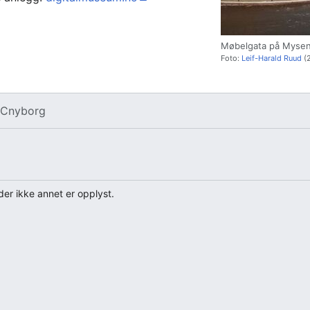
Møbelgata på Mysen 
Foto:
Leif-Harald Ruud
(2
v
Cnyborg
er ikke annet er opplyst.