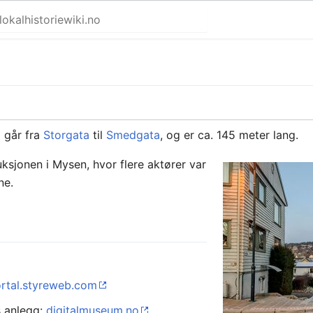
d
går fra
Storgata
til
Smedgata
, og er ca. 145 meter lang.
ksjonen i Mysen, hvor flere aktører var
ne.
rtal.styreweb.com
s anlegg:
digitalmuseum.no