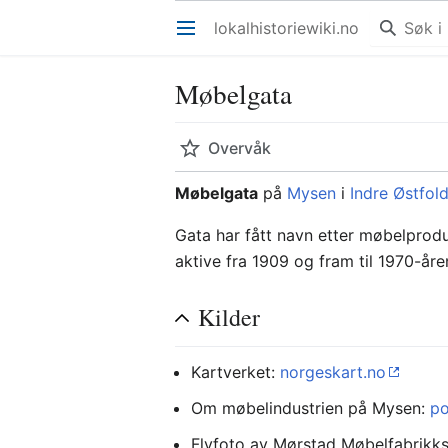
lokalhistoriewiki.no
Åpne hovedmenyen
Møbelgata
Overvåk
Møbelgata
på
Mysen
i
Indre Østfol
Gata har fått navn etter møbelprodu
aktive fra 1909 og fram til 1970-åre
Kilder
Kartverket:
norgeskart.no
Om møbelindustrien på Mysen:
po
Flyfoto av Mørstad Møbelfabrikk