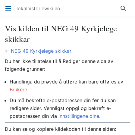
lokalhistoriewiki.no
Åpne hovedmenyen
Søk
Vis kilden til NEG 49 Kyrkjelege
skikkar
←
NEG 49 Kyrkjelege skikkar
Du har ikke tillatelse til å Rediger denne sida av
følgende grunner:
Handlinga du prøvde å utføre kan bare utføres av
Brukere
.
Du må bekrefte e-postadressen din før du kan
redigere sider. Vennligst oppgi og bekreft e-
postadressen din via
innstillingene dine
.
Du kan se og kopiere kildekoden til denne siden: