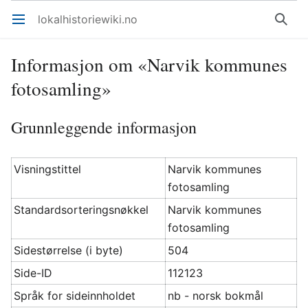
lokalhistoriewiki.no
Åpne hovedmenyen
Søk
Informasjon om «Narvik kommunes
fotosamling»
Grunnleggende informasjon
Visningstittel
Narvik kommunes
fotosamling
Standardsorteringsnøkkel
Narvik kommunes
fotosamling
Sidestørrelse (i byte)
504
Side-ID
112123
Språk for sideinnholdet
nb - norsk bokmål