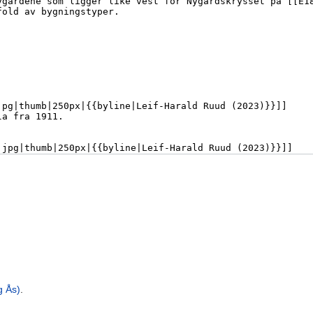
g Ås)
.