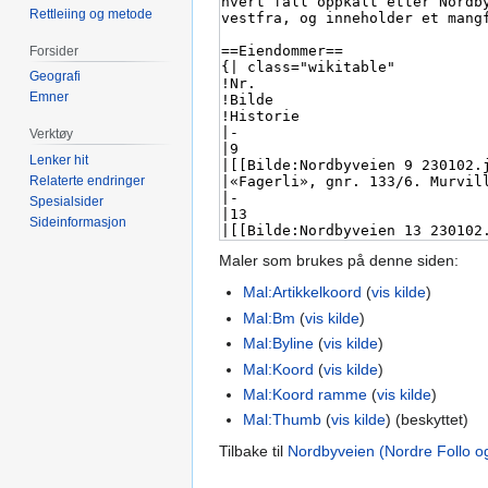
Rettleiing og metode
Forsider
Geografi
Emner
Verktøy
Lenker hit
Relaterte endringer
Spesialsider
Sideinformasjon
Maler som brukes på denne siden:
Mal:Artikkelkoord
(
vis kilde
)
Mal:Bm
(
vis kilde
)
Mal:Byline
(
vis kilde
)
Mal:Koord
(
vis kilde
)
Mal:Koord ramme
(
vis kilde
)
Mal:Thumb
(
vis kilde
) (beskyttet)
Tilbake til
Nordbyveien (Nordre Follo o