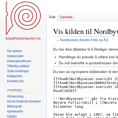
Side
Samtale
Vis kilden til Nordby
←
Nordbyveien (Nordre Follo og Ås)
Hopp
Hopp
Du har ikke tillatelse til å Rediger den
Om wikien
til
til
Hjelpesider
Handlinga du prøvde å utføre kan 
navigering
søk
Diskusjonsforum
Du må bekrefte e-postadressen din 
Tilfeldig artikkel
Siste endringer
Du kan se og kopiere kildekoden til de
Kategorier
Kontakt oss
Avdelinger
Allmenning
Norsk historisk leksikon
Bibliografi
Kjeldearkiv
Galleri