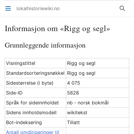
lokalhistoriewiki.no
Åpne hovedmenyen
Søk
Informasjon om «Rigg og segl»
Grunnleggende informasjon
Visningstittel
Rigg og segl
Standardsorteringsnøkkel
Rigg og segl
Sidestørrelse (i byte)
4 075
Side-ID
5828
Språk for sideinnholdet
nb - norsk bokmål
Sidens innholdsmodell
wikitekst
Bot-indeksering
Tillatt
Antall omdirigeringer til