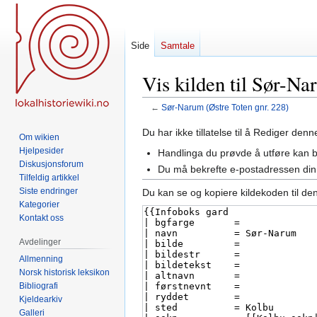
Side
Samtale
Vis kilden til Sør-Na
←
Sør-Narum (Østre Toten gnr. 228)
Hopp
Hopp
Du har ikke tillatelse til å Rediger den
Om wikien
til
til
Hjelpesider
Handlinga du prøvde å utføre kan 
navigering
søk
Diskusjonsforum
Du må bekrefte e-postadressen din 
Tilfeldig artikkel
Siste endringer
Du kan se og kopiere kildekoden til de
Kategorier
Kontakt oss
Avdelinger
Allmenning
Norsk historisk leksikon
Bibliografi
Kjeldearkiv
Galleri