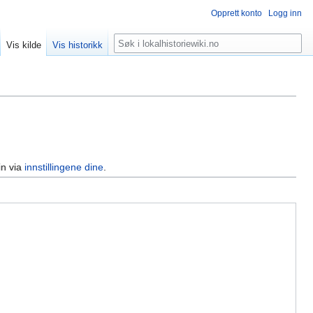
Opprett konto
Logg inn
Søk
Vis kilde
Vis historikk
in via
innstillingene dine
.