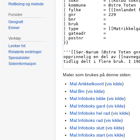
Rettleiing og metode
Forsider
Geografi
Emner
Verktøy
Lenker hit
Relaterte endringer
Spesialsider
Sideinformasjon
Maler som brukes på denne siden:
Mal:Artikkelkoord
(
vis kilde
)
Mal:Bm
(
vis kilde
)
Mal:Infoboks bilde
(
vis kilde
)
Mal:Infoboks gard
(
vis kilde
)
Mal:Infoboks hel rad
(
vis kilde
)
Mal:Infoboks rad
(
vis kilde
)
Mal:Infoboks slutt
(
vis kilde
)
Mal:Infoboks start
(
vis kilde
)