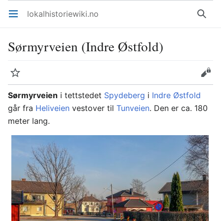
lokalhistoriewiki.no
Åpne hovedmenyen
Søk
Sørmyrveien (Indre Østfold)
Overvåk
Rediger
Sørmyrveien
i tettstedet
Spydeberg
i
Indre Østfold
går fra
Heliveien
vestover til
Tunveien
. Den er ca. 180
meter lang.