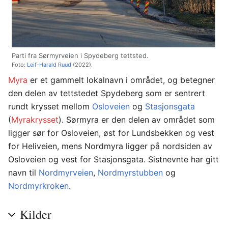
Parti fra Sørmyrveien i Spydeberg tettsted.
Foto:
Leif-Harald Ruud
(2022).
Myra
er et gammelt lokalnavn i området, og betegner
den delen av tettstedet Spydeberg som er sentrert
rundt krysset mellom
Osloveien
og
Stasjonsgata
(
Myrakrysset
). Sørmyra er den delen av området som
ligger sør for Osloveien, øst for Lundsbekken og vest
for Heliveien, mens Nordmyra ligger på nordsiden av
Osloveien og vest for Stasjonsgata. Sistnevnte har gitt
navn til
Nordmyrveien
,
Nordmyrstubben
og
Nordmyrkroken
.
Kilder