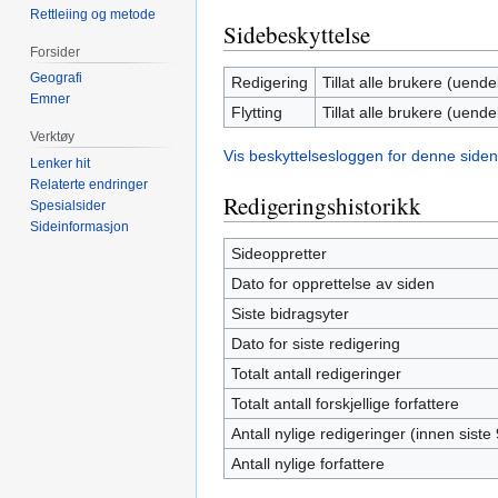
Rettleiing og metode
Sidebeskyttelse
Forsider
Geografi
Redigering
Tillat alle brukere (uendel
Emner
Flytting
Tillat alle brukere (uendel
Verktøy
Vis beskyttelsesloggen for denne siden
Lenker hit
Relaterte endringer
Redigeringshistorikk
Spesialsider
Sideinformasjon
Sideoppretter
Dato for opprettelse av siden
Siste bidragsyter
Dato for siste redigering
Totalt antall redigeringer
Totalt antall forskjellige forfattere
Antall nylige redigeringer (innen siste
Antall nylige forfattere