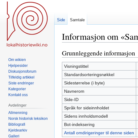
Side
Samtale
Informasjon om «Sam
Grunnleggende informasjon
Hopp
Hopp
til
til
Om wikien
navigering
søk
Hjelpesider
Visningstittel
Diskusjonsforum
Standardsorteringsnøkkel
Tilfeldig artikkel
Sidestørrelse (i byte)
Siste endringer
Kategorier
Navnerom
Kontakt oss
Side-ID
Avdelinger
Språk for sideinnholdet
Allmenning
Sidens innholdsmodell
Norsk historisk leksikon
Bot-indeksering
Bibliografi
Kjeldearkiv
Antall omdirigeringer til denne siden
Galleri