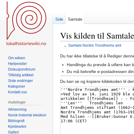
Side
Samtale
Vis kilden til Samta
←
Samtale:Nordre Trondheims amt
Hopp
Hopp
Du har ikke tillatelse til å Rediger den
Om wikien
til
til
Hjelpesider
Handlinga du prøvde å utføre kan 
navigering
søk
Diskusjonsforum
Du må bekrefte e-postadressen din 
Tilfeldig artikkel
Siste endringer
Du kan se og kopiere kildekoden til de
Kategorier
Kontakt oss
Avdelinger
Allmenning
Norsk historisk leksikon
Bibliografi
Kjeldearkiv
Galleri