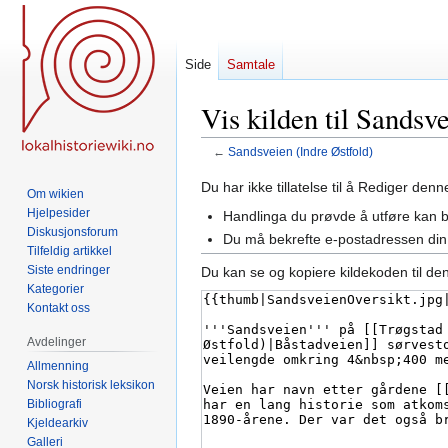
Side
Samtale
Vis kilden til Sandsv
←
Sandsveien (Indre Østfold)
Hopp
Hopp
Du har ikke tillatelse til å Rediger den
Om wikien
til
til
Hjelpesider
Handlinga du prøvde å utføre kan 
navigering
søk
Diskusjonsforum
Du må bekrefte e-postadressen din 
Tilfeldig artikkel
Siste endringer
Du kan se og kopiere kildekoden til de
Kategorier
Kontakt oss
Avdelinger
Allmenning
Norsk historisk leksikon
Bibliografi
Kjeldearkiv
Galleri