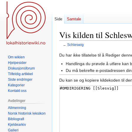
Side
Samtale
Vis kilden til Schles
←
Schleswig
Hopp
Hopp
Du har ikke tillatelse til å Rediger den
Om wikien
til
til
Hjelpesider
Handlinga du prøvde å utføre kan 
navigering
søk
Diskusjonsforum
Du må bekrefte e-postadressen din 
Tilfeldig artikkel
Siste endringer
Du kan se og kopiere kildekoden til de
Kategorier
Kontakt oss
Avdelinger
Allmenning
Norsk historisk leksikon
Bibliografi
Kjeldearkiv
Galleri