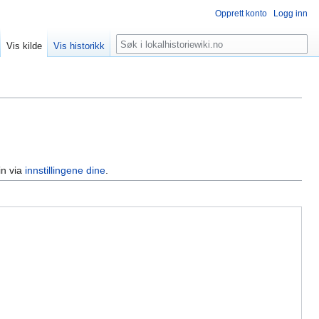
Opprett konto
Logg inn
Søk
Vis kilde
Vis historikk
in via
innstillingene dine
.