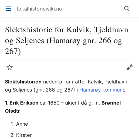
lokalhistoriewiki.no
Åpne hovedmenyen
Søk
Slektshistorie for Kalvik, Tjeldhavn
og Seljenes (Hamarøy gnr. 266 og
267)
Overvåk
Rediger
Slektshistorien
nedenfor omfatter Kalvik, Tjeldhavn
og Seljenes (gnr. 266 og 267) i
Hamarøy kommun
e.
1. Erik Eriksen
ca. 1650 – ukjent då g. m.
Brønnel
Olsdtr
Anne
Kirsten