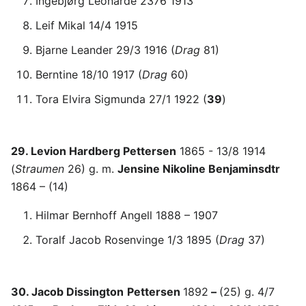
Ingebjørg Leonarde 2376 1913
Leif Mikal 14/4 1915
Bjarne Leander 29/3 1916 (
Drag
81)
Berntine 18/10 1917 (
Drag
60)
Tora Elvira Sigmunda 27/1 1922 (
39
)
29. Levion Hardberg Pettersen
1865 - 13/8 1914
(
Straumen
26) g. m.
Jensine Nikoline Benjaminsdtr
1864 – (14)
Hilmar Bernhoff Angell 1888 – 1907
Toralf Jacob Rosenvinge 1/3 1895 (
Drag
37)
30. Jacob Dissington
Pettersen
1892
–
(25) g. 4/7