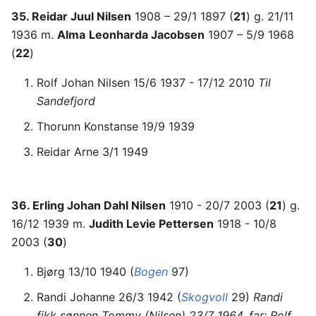
35. Reidar Juul Nilsen
1908 – 29/1 1897 (
21
) g. 21/11
1936 m.
Alma
Leonharda Jacobsen
1907 – 5/9 1968
(
22
)
Rolf Johan Nilsen 15/6 1937 - 17/12 2010
Til
Sandefjord
Thorunn Konstanse 19/9 1939
Reidar Arne 3/1 1949
36. Erling Johan Dahl Nilsen
1910 - 20/7 2003 (
21
) g.
16/12 1939 m.
Judith Levie Pettersen
1918 - 10/8
2003 (
30
)
Bjørg 13/10 1940 (
Bogen
97)
Randi Johanne 26/3 1942 (
Skogvoll
29)
Randi
fikk sønnen Tommy (Nilsen) 23/7 1964, far: Rolf