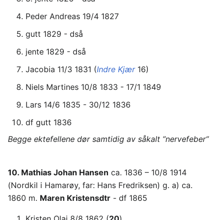
Peder Andreas 19/4 1827
gutt 1829 - dså
jente 1829 - dså
Jacobia 11/3 1831 (
Indre Kjær
16)
Niels Martines 10/8 1833 - 17/1 1849
Lars 14/6 1835 - 30/12 1836
df gutt 1836
Begge ektefellene dør samtidig av såkalt ”nervefeber”
10. Mathias Johan Hansen
ca. 1836 – 10/8 1914
(Nordkil i Hamarøy, far: Hans Fredriksen) g. a) ca.
1860 m.
Maren Kristensdtr
- df 1865
Kristen Olai 8/8 1862 (
20
)