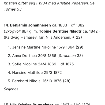
Kristian giftet seg i 1904 med Kristine Pedersen. Se
Tørnes 53
14. Benjamin Johannesen
ca. 1833 - df 1882
(
Skogvoll
8B) g. m.
Tobine Berntine Nilsdtr
ca. 1842 -
(Kaldvåg Hamarøy, far: Nils Andersen, + 22)
Jensine Martine Nikoline 15/9 1864 (
29
)
Anna Dorthea 30/8 1866 (
Straumen
33)
Sofie Nicoline 24/4 1869 – df 1875
Hansine Mathilde 29/3 1872
Bernhard Nikolai 16/10 1876 (
28
)
Seljenes
15. Nils Kristian Burmeister
ca. 1807 – 11/9 1874