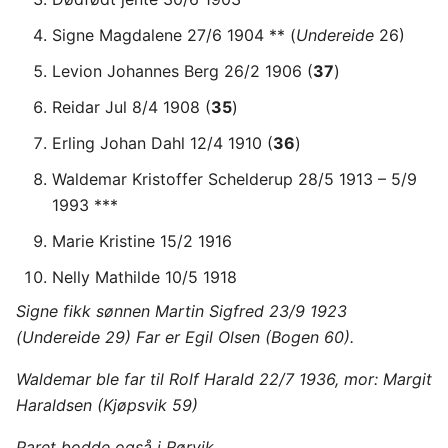
Signe Magdalene 27/6 1904 ** (
Undereide
26)
Levion Johannes Berg 26/2 1906 (
37
)
Reidar Jul 8/4 1908 (
35
)
Erling Johan Dahl 12/4 1910 (
36
)
Waldemar Kristoffer Schelderup 28/5 1913 – 5/9
1993 ***
Marie Kristine 15/2 1916
Nelly Mathilde 10/5 1918
Signe fikk sønnen Martin Sigfred 23/9 1923
(Undereide 29) Far er Egil Olsen (Bogen 60).
Waldemar ble far til Rolf Harald 22/7 1936, mor: Margit
Haraldsen (Kjøpsvik 59)
Paret bodde også i Rørvik