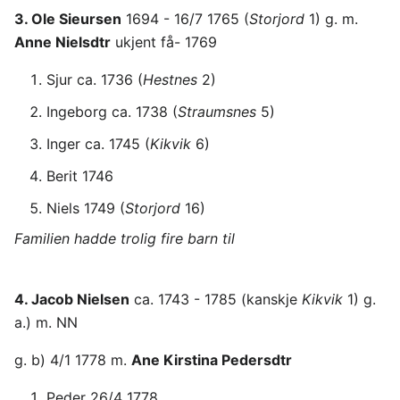
3. Ole Sieursen
1694 - 16/7 1765 (
Storjord
1) g. m.
Anne Nielsdtr
ukjent få- 1769
Sjur ca. 1736 (
Hestnes
2)
Ingeborg ca. 1738 (
Straumsnes
5)
Inger ca. 1745 (
Kikvik
6)
Berit 1746
Niels 1749 (
Storjord
16)
Familien hadde trolig fire barn til
4. Jacob Nielsen
ca. 1743 - 1785 (kanskje
Kikvik
1) g.
a.) m. NN
g. b) 4/1 1778 m.
Ane Kirstina Pedersdtr
Peder 26/4 1778