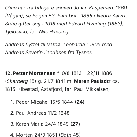
Oline har fra tidligere sønnen Johan Kaspersen, 1860
(Vågan), se Bogen 53. Fam bor i 1865 i Nedre Kalvik.
Sofie gifter seg i 1918 med Edvard Hveding (1883),
Tjeldsund, far: Nils Hveding
Andreas flyttet til Vardø. Leonarda i 1905 med
Andreas Severin Jacobsen fra Tysnes.
12. Petter Mortensen
*10/8 1813 – 22/11 1886
(
Skarberg
15) g. 21/7 1841 m.
Maren Paulsdtr
ca.
1816- (Ibestad, Astafjord, far: Paul Mikkelsen)
Peder Micahel 15/5 1844 (
24
)
Paul Andreas 11/2 1848
Karen Maria 24/4 1849 (
27
)
Morten 24/9 1851 (
Botn
45)