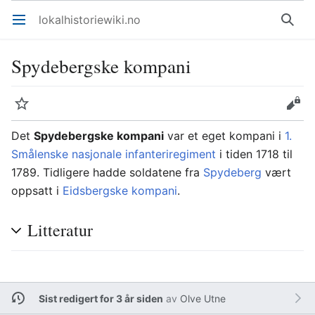
lokalhistoriewiki.no
Åpne hovedmenyen
Søk
Spydebergske kompani
Overvåk
Rediger
Det
Spydebergske kompani
var et eget kompani i
1.
Smålenske nasjonale infanteriregiment
i tiden 1718 til
1789. Tidligere hadde soldatene fra
Spydeberg
vært
oppsatt i
Eidsbergske kompani
.
Litteratur
Sist redigert for 3 år siden
av
Olve Utne