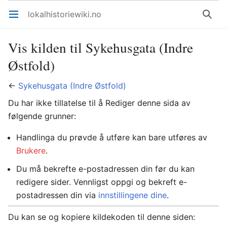
lokalhistoriewiki.no
Åpne hovedmenyen
Søk
Vis kilden til Sykehusgata (Indre
Østfold)
←
Sykehusgata (Indre Østfold)
Du har ikke tillatelse til å Rediger denne sida av
følgende grunner:
Handlinga du prøvde å utføre kan bare utføres av
Brukere
.
Du må bekrefte e-postadressen din før du kan
redigere sider. Vennligst oppgi og bekreft e-
postadressen din via
innstillingene dine
.
Du kan se og kopiere kildekoden til denne siden: