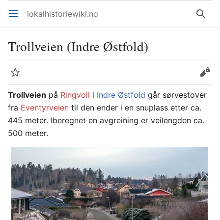
lokalhistoriewiki.no
Åpne hovedmenyen
Søk
Trollveien (Indre Østfold)
Overvåk
Rediger
Trollveien
på
Ringvoll
i
Indre Østfold
går sørvestover
fra
Eventyrveien
til den ender i en snuplass etter ca.
445 meter. Iberegnet en avgreining er veilengden ca.
500 meter.