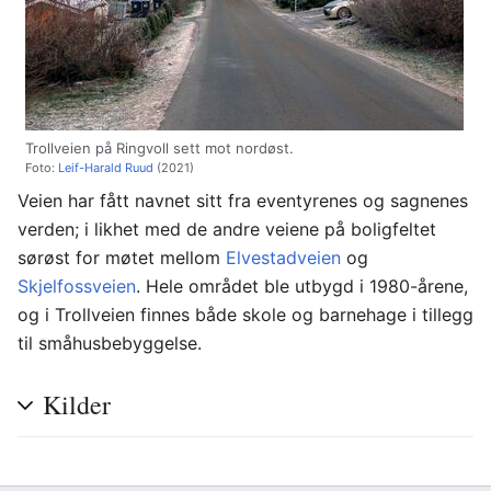
Trollveien på Ringvoll sett mot nordøst.
Foto:
Leif-Harald Ruud
(2021)
Veien har fått navnet sitt fra eventyrenes og sagnenes
verden; i likhet med de andre veiene på boligfeltet
sørøst for møtet mellom
Elvestadveien
og
Skjelfossveien
. Hele området ble utbygd i 1980-årene,
og i Trollveien finnes både skole og barnehage i tillegg
til småhusbebyggelse.
Kilder